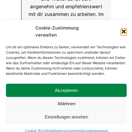
angenehm und empfehlenswert
mit dir zusammen zu arbeiten. Im
Namen vom gesamten Team von
Cookie-Zustimmung
Spohn Immobilien.
verwalten
― Stephanie Spohn ―
Um dir ein optimales Erlebnis zu bieten, verwenden wir Technologien wie
❝
Cookies, um Geräteinformationen zu speichern und/oder darauf
zuzugreifen. Wenn du diesen Technologien zustimmst, können wir Daten
wie das Surfverhalten oder eindeutige IDs auf dieser Website verarbeiten.
Wenn du deine Zustimmung nicht erteilst oder zurückziehst, können
bestimmte Merkmale und Funktionen beeinträchtigt werden.
Mobil: 0175 579 05 96 • E-Mail:
buero@claudia-
Akzeptieren
clever.de
Ablehnen
© 2023 :: Clever
Create
Einstellungen ansehen
Cookie-Richtlinie
Datenschutzerklärung
Impressum