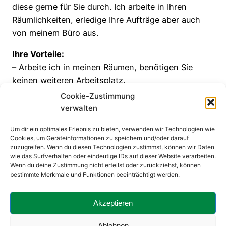
diese gerne für Sie durch. Ich arbeite in Ihren
Räumlichkeiten, erledige Ihre Aufträge aber auch
von meinem Büro aus.
Ihre Vorteile:
– Arbeite ich in meinen Räumen, benötigen Sie
keinen weiteren Arbeitsplatz.
– Ihre Mitarbeiter haben Zeit, sich um ihre
Cookie-Zustimmung
Kernbereiche zu kümmern.
verwalten
– Längere Urlaube oder unerwartete Krankenstände
Um dir ein optimales Erlebnis zu bieten, verwenden wir Technologien wie
sind für Ihr Unternehmen kein Problem mehr.
Cookies, um Geräteinformationen zu speichern und/oder darauf
zuzugreifen. Wenn du diesen Technologien zustimmst, können wir Daten
Rufen Sie mich an oder schreiben Sie mir eine E-
wie das Surfverhalten oder eindeutige IDs auf dieser Website verarbeiten.
Wenn du deine Zustimmung nicht erteilst oder zurückziehst, können
Mail, ich bin gerne für Sie da!
bestimmte Merkmale und Funktionen beeinträchtigt werden.
Mobil: 0175 579 05 96 • E-Mail:
buero@claudia-
Akzeptieren
clever.de
Ablehnen