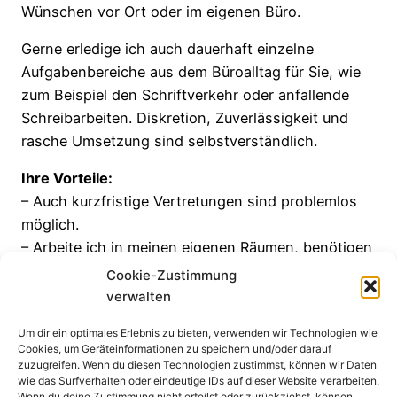
Wünschen vor Ort oder im eigenen Büro.
Gerne erledige ich auch dauerhaft einzelne
Aufgabenbereiche aus dem Büroalltag für Sie, wie
zum Beispiel den Schriftverkehr oder anfallende
Schreibarbeiten. Diskretion, Zuverlässigkeit und
rasche Umsetzung sind selbstverständlich.
Ihre Vorteile:
– Auch kurzfristige Vertretungen sind problemlos
möglich.
– Arbeite ich in meinen eigenen Räumen, benötigen
Sie keinen zusätzlichen Arbeitsplatz.
Cookie-Zustimmung
– Einzelne Tätigkeitspakete wie den Schriftverkehr
verwalten
gestalte ich einheitlich und verantwortungsvoll.
Um dir ein optimales Erlebnis zu bieten, verwenden wir Technologien wie
Cookies, um Geräteinformationen zu speichern und/oder darauf
Wollen Sie Ihr Büro optimieren oder bestimmte
zuzugreifen. Wenn du diesen Technologien zustimmst, können wir Daten
Arbeiten auslagern, setzen Sie sich mit mir in
wie das Surfverhalten oder eindeutige IDs auf dieser Website verarbeiten.
Wenn du deine Zustimmung nicht erteilst oder zurückziehst, können