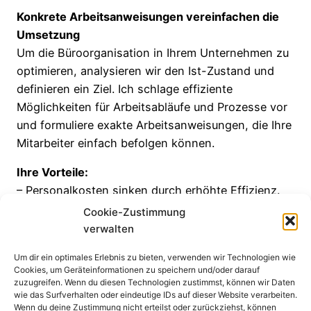
Konkrete Arbeitsanweisungen vereinfachen die
Umsetzung
Um die Büroorganisation in Ihrem Unternehmen zu
optimieren, analysieren wir den Ist-Zustand und
definieren ein Ziel. Ich schlage effiziente
Möglichkeiten für Arbeitsabläufe und Prozesse vor
und formuliere exakte Arbeitsanweisungen, die Ihre
Mitarbeiter einfach befolgen können.
Ihre Vorteile:
– Personalkosten sinken durch erhöhte Effizienz.
– Ich stehe Ihnen und Ihren Mitarbeitern während
Cookie-Zustimmung
des gesamten Prozesses als zuverlässige
verwalten
Ansprechpartnerin zur Verfügung.
Um dir ein optimales Erlebnis zu bieten, verwenden wir Technologien wie
Cookies, um Geräteinformationen zu speichern und/oder darauf
Haben Sie Fragen zu meinen Leistungen oder
zuzugreifen. Wenn du diesen Technologien zustimmst, können wir Daten
benötigen Sie Unterstützung? Kontaktieren Sie
wie das Surfverhalten oder eindeutige IDs auf dieser Website verarbeiten.
Wenn du deine Zustimmung nicht erteilst oder zurückziehst, können
mich!